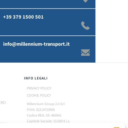
+39 379 1500 501
info@millennium-transport.it
INFO LEGALI
PRIVACY POLICY
COOKIE POLICY
ERCI
Millennium Group 2.0 Srl
P.IVA: 02114710995
Codice REA: GE-460941
Capitale Sociale: 10.000 € i.v.
ZZINI