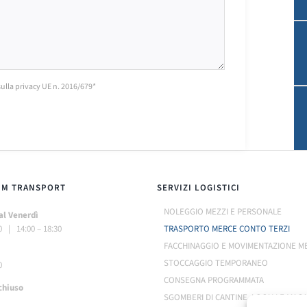
sulla privacy UE n. 2016/679*
UM TRANSPORT
SERVIZI LOGISTICI
NOLEGGIO MEZZI E PERSONALE
al Venerdì
0 | 14:00 – 18:30
TRASPORTO MERCE CONTO TERZI
FACCHINAGGIO E MOVIMENTAZIONE M
STOCCAGGIO TEMPORANEO
0
CONSEGNA PROGRAMMATA
chiuso
SGOMBERI DI CANTINE, LOCALI E MAGA