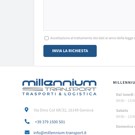
Accettazione al trattamento dei dati ai sensi della legge 
MILLENNI
Dal lunedì 
09:00 – 13:0
Via Dino Col 6R/32, 16149 Genova
Sabato
09:00 – 13:0
+39 379 1500 501
Do
menica 
info@millennium-transport.it