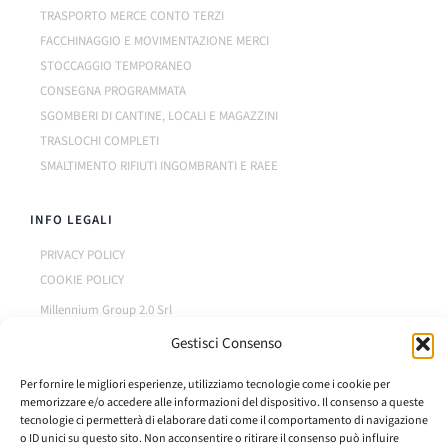
TRASPORTO MERCE CONTO TERZI
FACCHINAGGIO E MOVIMENTAZIONE MERCI
STOCCAGGIO TEMPORANEO
CONSEGNA PROGRAMMATA
SGOMBERI DI CANTINE, LOCALI E MAGAZZINI
TRASLOCHI COMPLETI
SMALTIMENTO RIFIUTI INGOMBRANTI E RAEE
INFO LEGALI
PRIVACY POLICY
COOKIE POLICY
Millennium Group 2.0 Srl
P.IVA: 02114710995
Gestisci Consenso
Codice REA: GE-460941
Capitale Sociale: 10.000 € i.v.
Per fornire le migliori esperienze, utilizziamo tecnologie come i cookie per
memorizzare e/o accedere alle informazioni del dispositivo. Il consenso a queste
tecnologie ci permetterà di elaborare dati come il comportamento di navigazione
o ID unici su questo sito. Non acconsentire o ritirare il consenso può influire
Realizzato da
ProfessionalSite