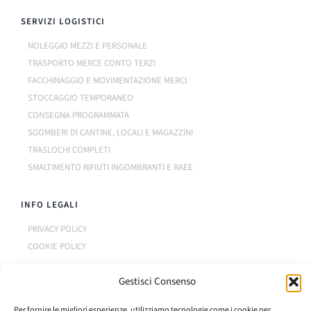
SERVIZI LOGISTICI
NOLEGGIO MEZZI E PERSONALE
TRASPORTO MERCE CONTO TERZI
FACCHINAGGIO E MOVIMENTAZIONE MERCI
STOCCAGGIO TEMPORANEO
CONSEGNA PROGRAMMATA
SGOMBERI DI CANTINE, LOCALI E MAGAZZINI
TRASLOCHI COMPLETI
SMALTIMENTO RIFIUTI INGOMBRANTI E RAEE
INFO LEGALI
PRIVACY POLICY
COOKIE POLICY
Millennium Group 2.0 Srl
Gestisci Consenso
P.IVA: 02114710995
Codice REA: GE-460941
Capitale Sociale: 10.000 € i.v.
Per fornire le migliori esperienze, utilizziamo tecnologie come i cookie per